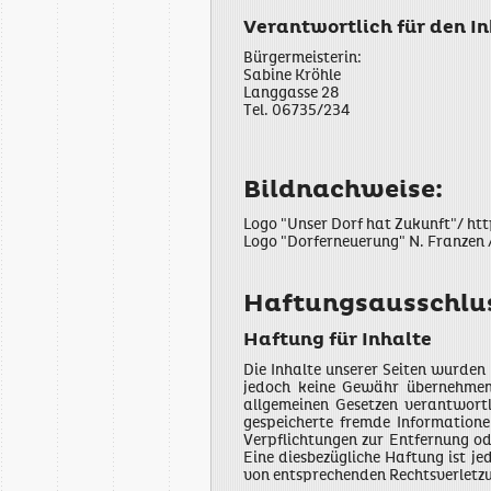
Verantwortlich für den In
Bürgermeisterin:
Sabine Kröhle
Langgasse 28
Tel. 06735/234
Bildnachweise:
Logo "Unser Dorf hat Zukunft"/ 
Logo "Dorferneuerung" N. Franzen
Haftungsausschlu
Haftung für Inhalte
Die Inhalte unserer Seiten wurden 
jedoch keine Gewähr übernehmen.
allgemeinen Gesetzen verantwortl
gespeicherte fremde Informatione
Verpflichtungen zur Entfernung o
Eine diesbezügliche Haftung ist j
von entsprechenden Rechtsverletzu