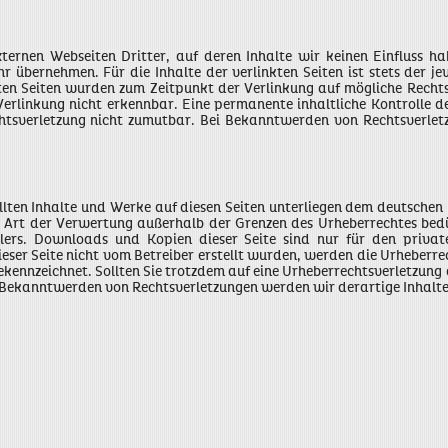
ternen Webseiten Dritter, auf deren Inhalte wir keinen Einfluss h
 übernehmen. Für die Inhalte der verlinkten Seiten ist stets der jew
kten Seiten wurden zum Zeitpunkt der Verlinkung auf mögliche Recht
erlinkung nicht erkennbar. Eine permanente inhaltliche Kontrolle der
htsverletzung nicht zumutbar. Bei Bekanntwerden von Rechtsverlet
ellten Inhalte und Werke auf diesen Seiten unterliegen dem deutschen 
e Art der Verwertung außerhalb der Grenzen des Urheberrechtes bedü
llers. Downloads und Kopien dieser Seite sind nur für den priva
dieser Seite nicht vom Betreiber erstellt wurden, werden die Urheberre
gekennzeichnet. Sollten Sie trotzdem auf eine Urheberrechtsverletzu
 Bekanntwerden von Rechtsverletzungen werden wir derartige Inhalt