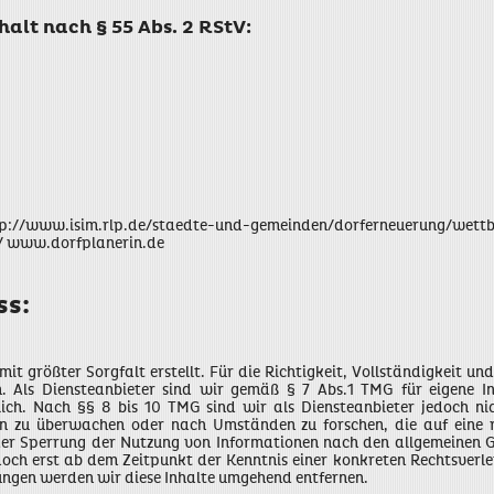
halt nach § 55 Abs. 2 RStV:
http://www.isim.rlp.de/staedte-und-gemeinden/dorferneuerung/wett
 / www.dorfplanerin.de
ss:
mit größter Sorgfalt erstellt. Für die Richtigkeit, Vollständigkeit un
 Als Diensteanbieter sind wir gemäß § 7 Abs.1 TMG für eigene In
ich. Nach §§ 8 bis 10 TMG sind wir als Diensteanbieter jedoch nich
n zu überwachen oder nach Umständen zu forschen, die auf eine r
der Sperrung der Nutzung von Informationen nach den allgemeinen Ge
edoch erst ab dem Zeitpunkt der Kenntnis einer konkreten Rechtsver
ngen werden wir diese Inhalte umgehend entfernen.